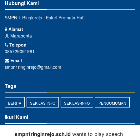
Hubungi Kami
SMPN 1 Ringinrejo ⋅ Esturi Premata Hati
Alamat
Jl. Marabonta
Telepon
085729091981
Email
smpn1ringinrejo@gmail.com
Tags
BERITA
SEKILAS INFO
SEKILAS-INFO
PENGUMUMAN
Ikuti Kami
smpn1ringinrejo.sch.id
wants to play speech