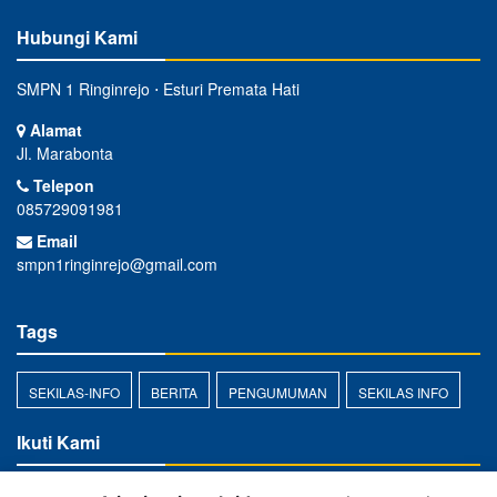
Hubungi Kami
SMPN 1 Ringinrejo ⋅ Esturi Premata Hati
Alamat
Jl. Marabonta
Telepon
085729091981
Email
smpn1ringinrejo@gmail.com
Tags
SEKILAS-INFO
BERITA
PENGUMUMAN
SEKILAS INFO
Ikuti Kami