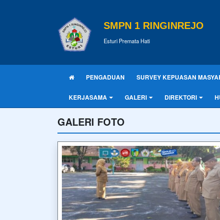
SMPN 1 RINGINREJO
Esturi Premata Hati
PENGADUAN
SURVEY KEPUASAN MASYA
KERJASAMA
GALERI
DIREKTORI
H
GALERI FOTO