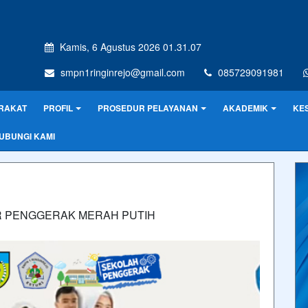
Kamis, 6 Agustus 2026 01.31.07
smpn1ringinrejo@gmail.com
085729091981
RAKAT
PROFIL
PROSEDUR PELAYANAN
AKADEMIK
KE
UBUNGI KAMI
 PENGGERAK MERAH PUTIH