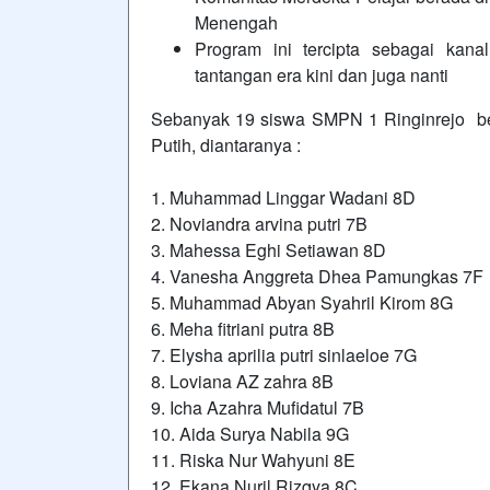
Menengah
Program ini tercipta sebagai kan
tantangan era kini dan juga nanti
Sebanyak 19 siswa SMPN 1 Ringinrejo ber
Putih, diantaranya :
1. Muhammad Linggar Wadani 8D
2. Noviandra arvina putri 7B
3. Mahessa Eghi Setiawan 8D
4. Vanesha Anggreta Dhea Pamungkas 7F
5. Muhammad Abyan Syahril Kirom 8G
6. Meha fitriani putra 8B
7. Elysha aprilia putri sinlaeloe 7G
8. Loviana AZ zahra 8B
9. Icha Azahra Mufidatul 7B
10. Aida Surya Nabila 9G
11. Riska Nur Wahyuni 8E
12. Ekana Nuril Rizqya 8C