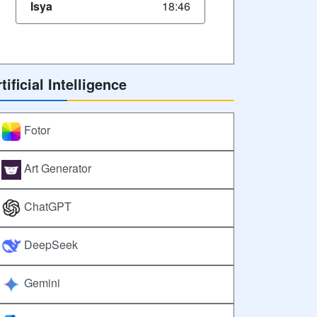
Isya
18:46
tificial Intelligence
Fotor
Art Generator
ChatGPT
DeepSeek
Gemini