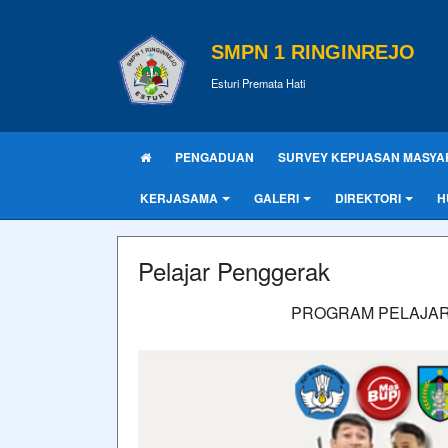
SMPN 1 RINGINREJO
Esturi Premata Hati
PENGADUAN
SURVEY KEPUASAN MASYA
KERJASAMA
GALERI
DIREKTORI
H
Pelajar Penggerak
PROGRAM PELAJAR