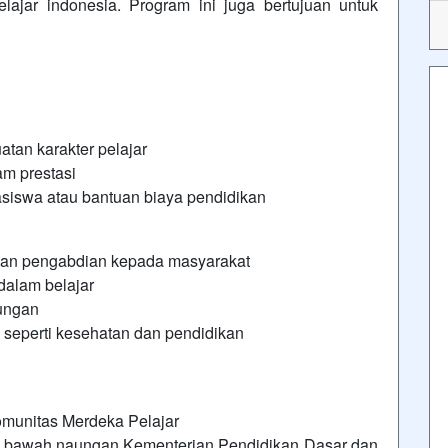
lajar indonesia. Program ini juga bertujuan untuk
tan karakter pelajar
am prestasi
siswa atau bantuan biaya pendidikan
l dan pengabdian kepada masyarakat
alam belajar
kungan
 seperti kesehatan dan pendidikan
komunitas Merdeka Pelajar
i bawah naungan Kementerian Pendidikan Dasar dan