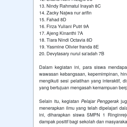
13. Nindy Rahmatul Inayah 8C
14. Zacky Najwa nur arifin
15. Fahad 8D
16. Firza Yuliani Putri 9A
17. Ajeng Kinanthi 7A
18. Tiara Nindi Octavia 8D
19. Yasmine Olivier franda 8E
20. Devytasary nurul sa'adah 7B
Dalam kegiatan ini, para siswa mendapa
wawasan kebangsaan, kepemimpinan, hing
mengikuti sesi pelatihan yang interaktif,
yang bertujuan mengasah kemampuan berpikir
Selain itu, kegiatan
Pelajar Penggerak
jug
menerapkan ilmu yang telah dipelajari dala
ini, diharapkan siswa SMPN 1 Ringinr
dampak positif bagi sekolah dan masyaraka