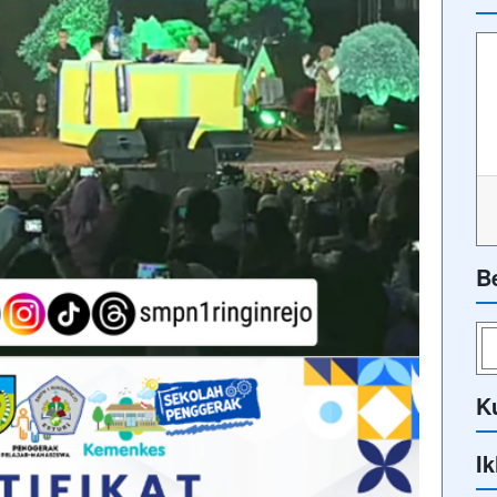
B
K
Ik