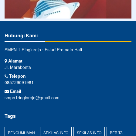
Hubungi Kami
SMPN 1 Ringinrejo ⋅ Esturi Premata Hati
Alamat
Jl. Marabonta
Telepon
085729091981
Email
smpn1ringinrejo@gmail.com
Tags
PENGUMUMAN
SEKILAS-INFO
SEKILAS INFO
BERITA