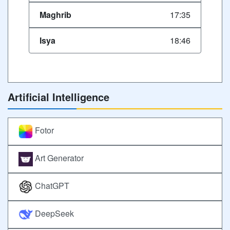
Maghrib
17:35
Isya
18:46
Artificial Intelligence
Fotor
Art Generator
ChatGPT
DeepSeek