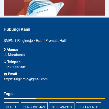
Hubungi Kami
SMPN 1 Ringinrejo ⋅ Esturi Premata Hati
Alamat
Jl. Marabonta
Telepon
085729091981
Email
smpn1ringinrejo@gmail.com
Tags
BERITA
PENGUMUMAN
SEKILAS-INFO
SEKILAS INFO