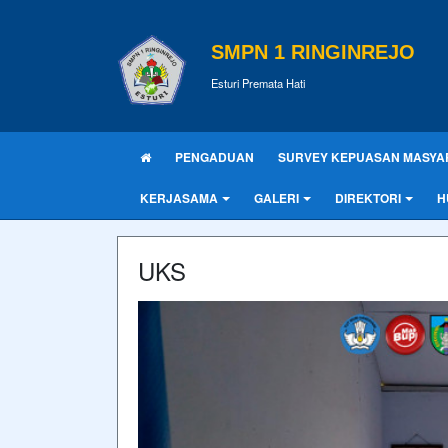
SMPN 1 RINGINREJO
Esturi Premata Hati
PENGADUAN
SURVEY KEPUASAN MASYA
KERJASAMA
GALERI
DIREKTORI
H
UKS