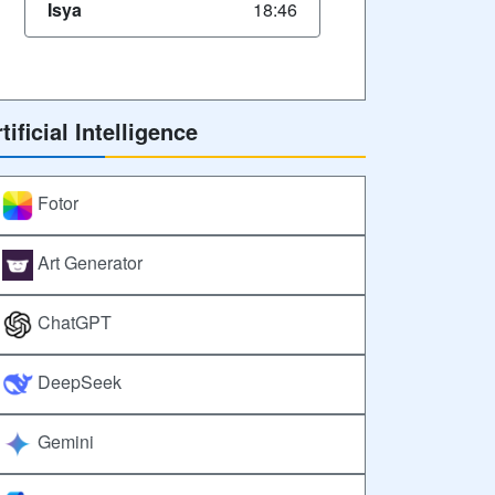
Isya
18:46
tificial Intelligence
Fotor
Art Generator
ChatGPT
DeepSeek
Gemini