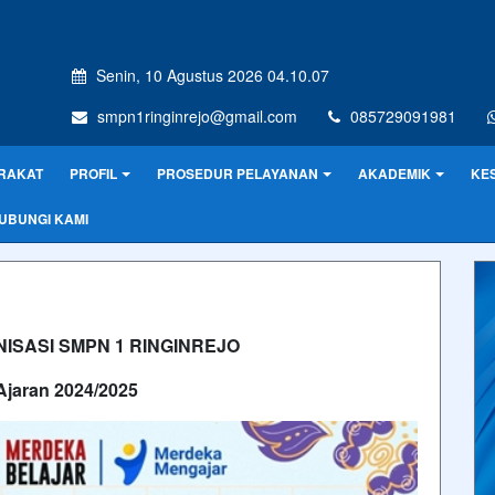
Senin, 10 Agustus 2026 04.10.07
smpn1ringinrejo@gmail.com
085729091981
RAKAT
PROFIL
PROSEDUR PELAYANAN
AKADEMIK
KE
UBUNGI KAMI
SASI SMPN 1 RINGINREJO
Ajaran 2024/2025