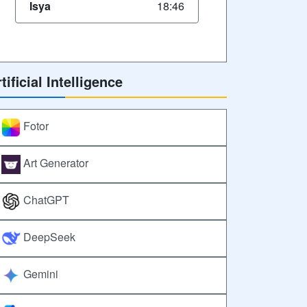
Isya
18:46
tificial Intelligence
Fotor
Art Generator
ChatGPT
DeepSeek
Gemini