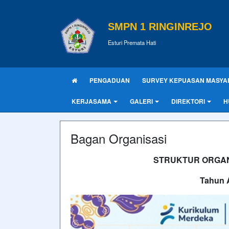
SMPN 1 RINGINREJO
Esturi Premata Hati
PENGADUAN
SURVEY KEPUASAN MASYA
KERJASAMA
GALERI
DIREKTORI
H
Bagan Organisasi
STRUKTUR ORGANI
Tahun 