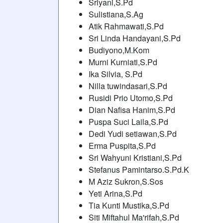
Sriyani,S.Pd
Sulistiana,S.Ag
Atik Rahmawati,S.Pd
Sri Linda Handayani,S.Pd
Budiyono,M.Kom
Murni Kurniati,S.Pd
Ika Silvia, S.Pd
Nilla tuwindasari,S.Pd
Rusidi Prio Utomo,S.Pd
Dian Nafisa Hanim,S.Pd
Puspa Suci Laila,S.Pd
Dedi Yudi setiawan,S.Pd
Erma Puspita,S.Pd
Sri Wahyuni Kristiani,S.Pd
Stefanus Pamintarso.S.Pd.K
M Aziz Sukron,S.Sos
Yeti Arina,S.Pd
Tia Kunti Mustika,S.Pd
Siti Miftahul Ma'rifah,S.Pd