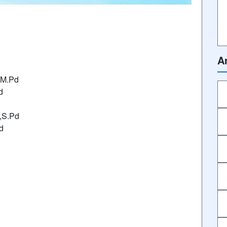
Ar
,M.Pd
d
,S.Pd
d