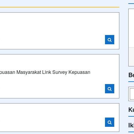
i
Kepuasan Masyarakat Link Survey Kepuasan
B
i
K
i
Ik