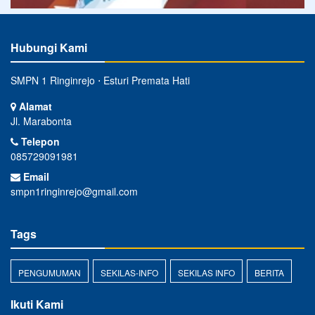
Hubungi Kami
SMPN 1 Ringinrejo ⋅ Esturi Premata Hati
Alamat
Jl. Marabonta
Telepon
085729091981
Email
smpn1ringinrejo@gmail.com
Tags
PENGUMUMAN
SEKILAS-INFO
SEKILAS INFO
BERITA
Ikuti Kami